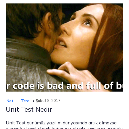
-
Şubat 8, 2017
.Net
Test
Unit Test Nedir
Unit Test günümüz yazılım dünyasında artık olmazsa