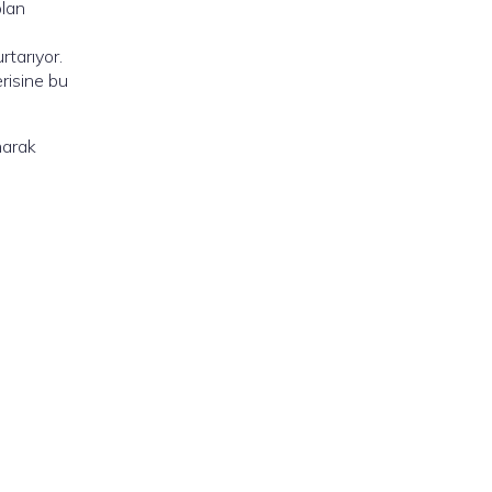
olan
rtarıyor.
risine bu
narak