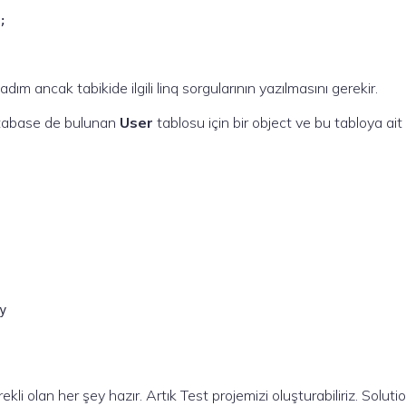


m ancak tabikide ilgili linq sorgularının yazılmasını gerekir.
atabase de bulunan
User
tablosu için bir object ve bu tabloya ait
y
i olan her şey hazır. Artık Test projemizi oluşturabiliriz. Soluti