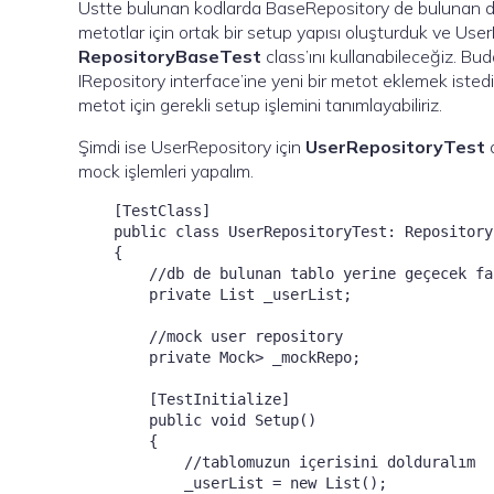
Üstte bulunan kodlarda BaseRepository de bulunan d
metotlar için ortak bir setup yapısı oluşturduk ve User
RepositoryBaseTest
class’ını kullanabileceğiz. Buda
IRepository interface’ine yeni bir metot eklemek iste
metot için gerekli setup işlemini tanımlayabiliriz.
Şimdi ise UserRepository için
UserRepositoryTest
a
mock işlemleri yapalım.
    [TestClass]

    public class UserRepositoryTest: Repository
    {

        //db de bulunan tablo yerine geçecek fa
        private List
 _userList;

        //mock user repository

        private Mock
> _mockRepo;

        [TestInitialize]

        public void Setup()

        {

            //tablomuzun içerisini dolduralım

            _userList = new List
();
