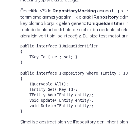
Öncelikle VS’da
RepositoryMocking
adında bir proje
tanımlamalarımızı yapalım. İlk olarak
IRepository
adın
key alanına karşılık gelen generic
IUniqueIdentifier
i
tabloda Id alanı farklı tiplerde olabilir bu nedenle obj
alanı için veri tipini belirteceğiz. Bu bize test metotlar
public interface IUniqueIdentifier
{

    TKey Id { get; set; }

}

public interface IRepository
 where TEntity : IU
{

    IQueryable
 All();

    TEntity Get(TKey Id);

    TEntity Add(TEntity entity);

    void Update(TEntity entity);

    void Delete(TEntity entity);

}
Şimdi ise abstract olan ve IRepository den inherit ola