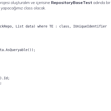
rojesi oluşturalım ve içerisine
RepositoryBaseTest
adında bir
i yapacağımız class olacak.
ckRepo, List
 data) where TE : class, IUniqueIdentifier
ta.AsQueryable());

.Id;


