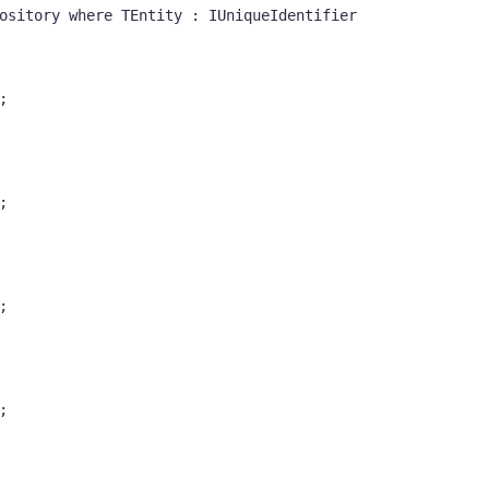
ository
 where TEntity : IUniqueIdentifier







