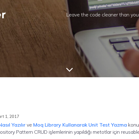
er
Leave the code cleaner than you 
rt 1, 2017
asıl Yazılır
ve
Moq Library Kullanarak Unit Test Yazma
konul
sitory Pattern CRUD işlemlerinin yapıldığı metotlar için reusable