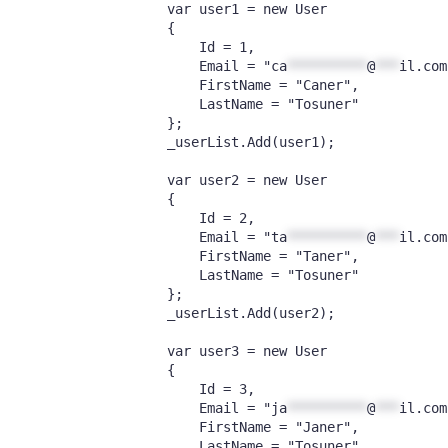
            var user1 = new User

            {

                Id = 1,

                Email = "
ca
**********
@
***
il.com
                FirstName = "Caner",

                LastName = "Tosuner"

            };

            _userList.Add(user1);

            var user2 = new User

            {

                Id = 2,

                Email = "
ta
**********
@
***
il.com
                FirstName = "Taner",

                LastName = "Tosuner"

            };

            _userList.Add(user2);

            var user3 = new User

            {

                Id = 3,

                Email = "
ja
**********
@
***
il.com
                FirstName = "Janer",

                LastName = "Tosuner"
