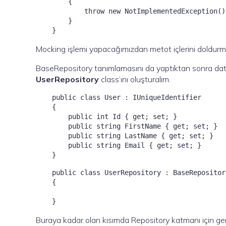
        {

            throw new NotImplementedException();
        }

    }
Mocking işlemi yapacağımızdan metot içlerini doldurmadı
BaseRepository tanımlamasını da yaptıktan sonra d
UserRepository
class’ını oluşturalım.
    public class User : IUniqueIdentifier
    {

        public int Id { get; set; }

        public string FirstName { get; set; }

        public string LastName { get; set; }

        public string Email { get; set; }

    }
    public class UserRepository : BaseRepositor
    {

    }
Buraya kadar olan kısımda Repository katmanı için gerekl