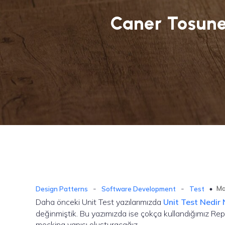
Caner Tosun
-
-
Ma
Design Patterns
Software Development
Test
Daha önceki Unit Test yazılarımızda
Unit Test Nedir N
değinmiştik. Bu yazımızda ise çokça kullandığımız Repo
mocking yapısı oluşturacağız.