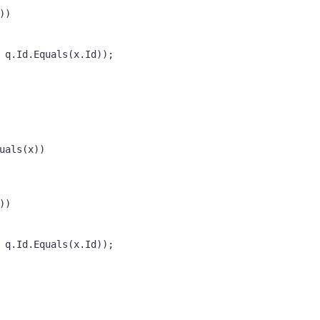
))

 q.Id.Equals(x.Id));

uals(x))

))

 q.Id.Equals(x.Id));
