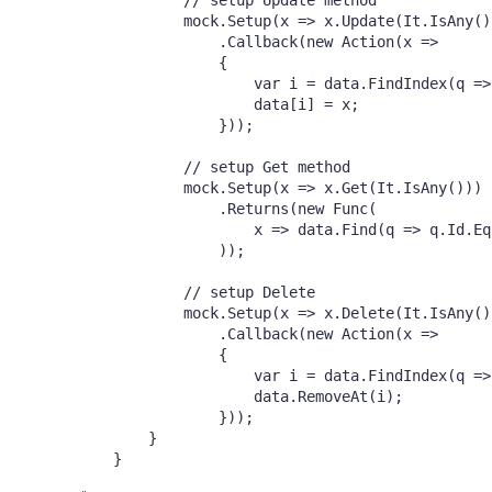
            // setup Update method

            mock.Setup(x => x.Update(It.IsAny
()
                .Callback(new Action
(x =>

                {

                    var i = data.FindIndex(q =>
                    data[i] = x;

                }));

            // setup Get method

            mock.Setup(x => x.Get(It.IsAny
()))

                .Returns(new Func
(

                    x => data.Find(q => q.Id.Eq
                ));

            // setup Delete

            mock.Setup(x => x.Delete(It.IsAny
()
                .Callback(new Action
(x =>

                {

                    var i = data.FindIndex(q =>
                    data.RemoveAt(i);

                }));

        }

    }