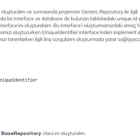
 oluşturalım ve sonrasında projemize Generic Repository ile ilgili
da bir interface ve database de bulunan tablolardaki unique Id-
nterface’ini oluşturalaım. Bu interface’i oluşturmamızdaki amaç 
elerimizi oluştururken IUniqueIdentifier interface’inden implement 
ımızı tanımlarken ilgili linq sorgularını oluşturmada yarar sağlayac
niqueIdentifier
n
BaseRepository
class’ını oluşturalım.