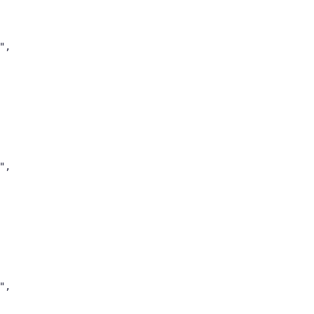
",

",

",
