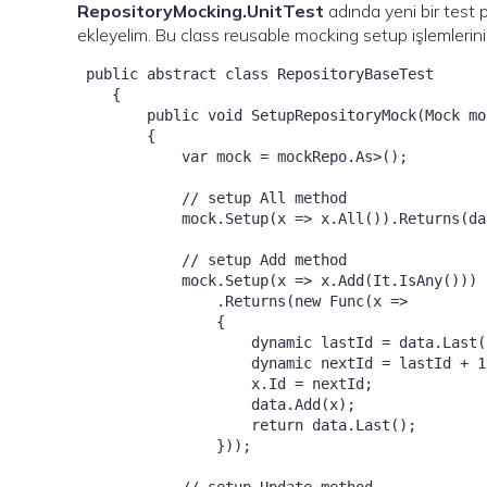
RepositoryMocking.UnitTest
adında yeni bir test p
ekleyelim. Bu class reusable mocking setup işlemlerin
 public abstract class RepositoryBaseTest

    {

        public void SetupRepositoryMock
(Mock mo
        {

            var mock = mockRepo.As
>();

            // setup All method

            mock.Setup(x => x.All()).Returns(da
            // setup Add method

            mock.Setup(x => x.Add(It.IsAny
()))

                .Returns(new Func
(x =>

                {

                    dynamic lastId = data.Last()
                    dynamic nextId = lastId + 1;
                    x.Id = nextId;

                    data.Add(x);

                    return data.Last();

                }));
