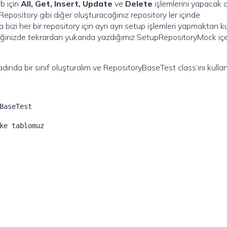
b için
All, Get, Insert, Update
ve
Delete
işlemlerini yapacak 
Repository gibi diğer oluşturacağınız repository ler içinde
 bizi her bir repository için ayrı ayrı setup işlemleri yapmaktan ku
diğinizde tekrardan yukarıda yazdığımız SetupRepositoryMock içe
dında bir sınıf oluşturalım ve RepositoryBaseTest class’ını kulla
BaseTest

ke tablomuz
