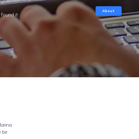
About
found it
arına
 bir