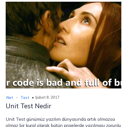
-
Şubat 8, 2017
.Net
Test
Unit Test Nedir
Unit Test günümüz yazılım dünyasında artık olmazsa
olmaz bir kural olarak bütün projelerde yazılması zorunlu