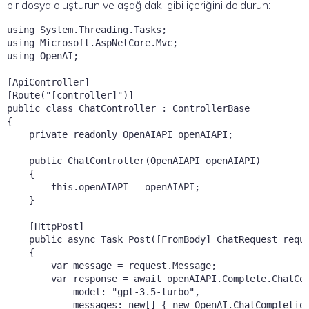
bir dosya oluşturun ve aşağıdaki gibi içeriğini doldurun:
using System.Threading.Tasks;

using Microsoft.AspNetCore.Mvc;

using OpenAI;

[ApiController]

[Route("[controller]")]

public class ChatController : ControllerBase

{

    private readonly OpenAIAPI openAIAPI;

    public ChatController(OpenAIAPI openAIAPI)

    {

        this.openAIAPI = openAIAPI;

    }

    [HttpPost]

    public async Task
 Post([FromBody] ChatRequest reque
    {

        var message = request.Message;

        var response = await openAIAPI.Complete.ChatCom
            model: "gpt-3.5-turbo",

            messages: new[] { new OpenAI.ChatCompletion