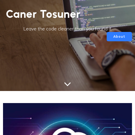
Caner Tosuner
Leave the code cleaner than you found it
About