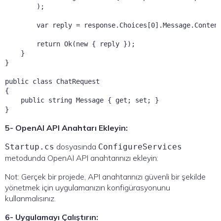
        );

        var reply = response.Choices[0].Message.Content
        return Ok(new { reply });

    }

}

public class ChatRequest

{

    public string Message { get; set; }

5- OpenAI API Anahtarı Ekleyin:
dosyasında
Startup.cs
ConfigureServices
metodunda OpenAI API anahtarınızı ekleyin:
Not: Gerçek bir projede, API anahtarınızı güvenli bir şekilde
yönetmek için uygulamanızın konfigürasyonunu
kullanmalısınız.
6- Uygulamayı Çalıştırın: