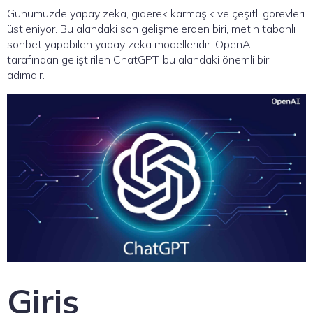
Günümüzde yapay zeka, giderek karmaşık ve çeşitli görevleri
üstleniyor. Bu alandaki son gelişmelerden biri, metin tabanlı
sohbet yapabilen yapay zeka modelleridir. OpenAI
tarafından geliştirilen ChatGPT, bu alandaki önemli bir
adımdır.
Giriş