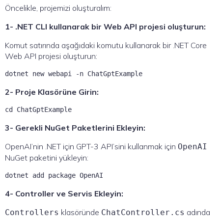
Öncelikle, projemizi oluşturalım:
1- .NET CLI kullanarak bir Web API projesi oluşturun:
Komut satırında aşağıdaki komutu kullanarak bir .NET Core
Web API projesi oluşturun:
dotnet new webapi -n ChatGptExample
2- Proje Klasörüne Girin:
cd ChatGptExample
3- Gerekli NuGet Paketlerini Ekleyin:
OpenAI’nin .NET için GPT-3 API’sini kullanmak için
OpenAI
NuGet paketini yükleyin:
dotnet add package OpenAI
4- Controller ve Servis Ekleyin:
klasöründe
adında
Controllers
ChatController.cs