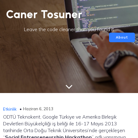
Caner Tosuner
Leave the code cleaner than you found it
About
Haziran 6, 2013
Etkinlik
ODTÜ Teknokent, Google Türkiye ve Amerika Birleşik
Devletleri Büyükelçiliği iş birliği ile 16-17 Mayıs 2013
tarihinde Orta Doğu Teknik Üniversitesi’nde gerçekleşen
“
Social Entrepreneurship Hackathon
” adlı yarışmaya