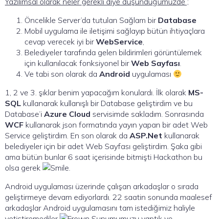
Yazılımsal olarak neler gerekli diye düşündüğümüzde ;
Öncelikle Server’da tutulan Sağlam bir
Database
Mobil uygulama ile iletişimi sağlayıp bütün ihtiyaçlara
cevap verecek iyi bir
WebService
,
Belediyeler tarafında gelen bildirimleri görüntülemek
için kullanılacak fonksiyonel bir
Web Sayfası
.
Ve tabi son olarak da
Android
uygulaması
1, 2 ve 3. şıklar benim yapacağım konulardı. İlk olarak
MS-
SQL
kullanarak kullanışlı bir Database geliştirdim ve bu
Database’i
Azure Cloud
servisimde sakladım. Sonrasında
WCF
kullanarak json formatında yayın yapan bir adet Web
Service geliştirdim. En son olarak da
ASP.Net
kullanarak
belediyeler için bir adet Web Sayfası geliştirdim. Şaka gibi
ama bütün bunlar 6 saat içerisinde bitmişti Hackathon bu
olsa gerek
.
Android uygulaması üzerinde çalışan arkadaşlar o sırada
geliştirmeye devam ediyorlardı. 22 saatin sonunda maalesef
arkadaşlar Android uygulamasını tam istediğimiz haliyle
yetiştiremediler
Sunumumuzu yaptık ve