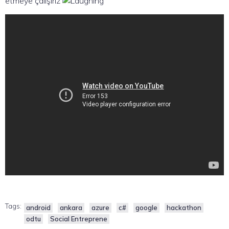
etmeye çalışırız
Tags:
android
ankara
azure
c#
google
hackathon
odtu
Social Entreprene