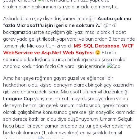
sıralamaların açıklanmamıştı ve birincide olamamıştık.
Aslında bi ara şey diye düşünmedim değil; “
Acaba çok mu
fazla Microsoft’u işin içerisine soktum ?..
” çünkü
baktığımızda üstte saydığım gibi yazılımsal olarak 4 adet
görev yada geliştirilecek yapı vardı ve bunlardan 3 tanesinde
tamamiyle Microsoft’un izi vardı,
MS-SQL Database, WCF
WebService ve Asp.Net Web Sayfası
Etkinlik
sonunda arkadaşlarla oturup bi baktığımızda şaka maka
Android kodundan fazla C# vardı işin içerisinde
Ama her şeye rağmen gayet güzel ve eğlenceli bir
hackathon oldu, kişisel deneyim olarak bir çok şey kazandım
gibi zira önümüzdeki sene Microsoft’un her yıl düzenlediği
Imagine Cup
yarışmasına katılmayı düşünüyordum ve bu
deneyim benim için gerek sunum noktasında, gerek takım
olarak çalışabilme konusunda gerekse işin sosyallik kısmında
son derece katkıları oldu diye düşünüyorum. Umarım Selçuk
hoca bize ilerleyen zamanlarda da bu tür görevler paslar ve
bizde okulumuzu (1. olamazsakda) en iyi şekilde temsil