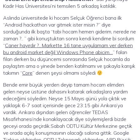
Kadir Has Üniversitesi’ni temsilen 5 arkadaş katıldık.
Aslında üniversitede ki hocam
Selçuk Öğrenci
bana ilk
“Android hackathon var gitmek ister misin ?” diye
sorduğunda ilk başta “tabi hocam hemen giderim, nerede ne
zaman ?.. ” gibi konuştuktan sonra kendi kendime bi sordum
“
Caner hayırdır ?.. Markette 16 tane uygulamam ver derken
bu android market değil Windows Phone abicim…
” falan
filan derken bu düşüncemi sonrasında Selçuk hocamla da
paylaştım ama o yinede benden katılmamı ve şakayla karışık
takımın “
Core
” denen şeysi olmamı söyledi
Bende emir büyük yerden deyip tamam hocam elimden
gelen neyse üstüne dahasını katarak arkadaşlara yardım
edeceğimi söyledim. Neyse 15 Mayıs günü yola çıktık ve
yaklaşık 6-7 saat içerisinde gece 23:15 gibi Ankara’ya
vardık. Ankara dışından gelen öğrenciler TEDAS
Misafirhanesi’nde konaklayacak diye söylemişlerdi bizde
geceyi orada geçirdik.Sabah ODTU Kültür Merkezine geçtik
ve orada açılış konuşmasının olacağı salona gittik. Google
Türkiye ekibinden, ODTU Teknopark ekibinden, ABD Büyük