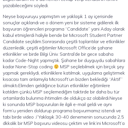
yazabileceğimi söyledi.
Neyse başvuruyu yapmıştım ve yaklaşık 1 ay içerisinde
sonuçlar açıklandı ve o dönem yeni bir sisteme gidilerek ilk
başvuran öğrencileri programa “Candidate” yani Aday olarak
kabul etmişlerdi haliyle bende bir
Microsoft Student Partner
Candidate
seçildim.Sonrasında çeşitli toplantılar ve etkinlikler
düzenledik, çeşitli eğitimler Microsoft Office’de şahane
etkinlikler ve birde Bilgi Üniv. Santral’de bir gece sabaha
kadar Code-Night yapmıştık. Şahane bir duyguydu sabahlara
kadar None-Stop coding
MSP seçilebilmek için birçok şey
yapmak gerekliydi, etkinliklere katılmak, uygulama geliştirmek
kısacası tam anlamıyla Microsoft’un bizden beklediği “Aktif”
olmaktı.Elimden geldiğince bütün etkinlikler eğitimlere
katıldım çünkü MSP seçilemediğim taktirde bir daha bu tür
ortamlarda bulunma ihtimalim de oldukça az olabilirdi.Neyse
ki sonunda MSP başvuruları ile ilgili e-mail geldi ve aynı
form’u yeniden doldurup programa başvurmamız istendi ve
tabi birde video :/ Yaklaşık 30-40 denemenin sonucunda 2,5
dkkalık bir MSP başvuru videosu çektim ve link’ini Microsoft’a