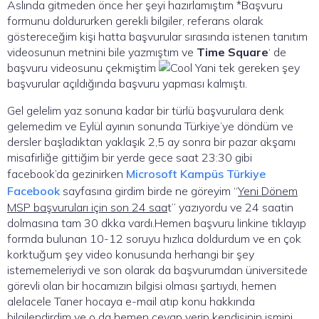
Aslında gitmeden önce her şeyi hazırlamıştım *Başvuru
formunu doldururken gerekli bilgiler, referans olarak
göstereceğim kişi hatta başvurular sırasında istenen tanıtım
videosunun metnini bile yazmıştım ve
Time Square
‘ de
başvuru videosunu çekmiştim
Yani tek gereken şey
başvurular açıldığında başvuru yapması kalmıştı.
Gel gelelim yaz sonuna kadar bir türlü başvurulara denk
gelemedim ve Eylül ayının sonunda Türkiye’ye döndüm ve
dersler başladıktan yaklaşık 2,5 ay sonra bir pazar akşamı
misafirliğe gittiğim bir yerde gece saat 23:30 gibi
facebook’da gezinirken
Microsoft Kampüs Türkiye
Facebook
sayfasına girdim birde ne göreyim “
Yeni Dönem
MSP başvuruları için son 24 saa
t
” yazıyordu ve 24 saatin
dolmasına tam 30 dkka vardı.Hemen başvuru linkine tıklayıp
formda bulunan 10-12 soruyu hızlıca doldurdum ve en çok
korktuğum şey video konusunda herhangi bir şey
istememeleriydi ve son olarak da başvurumdan üniversitede
görevli olan bir hocamızın bilgisi olması şartıydı, hemen
alelacele Taner hocaya e-mail atıp konu hakkında
bilgilendirdim ve o da hemen cevap verip kendisinin ismini