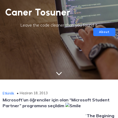
Caner Tosuner
Leave the code cleaner than you found it
About
Haziran 18, 2013
Etkinlik
Microsoft’un öğrenciler için olan “Microsoft Student
Partner” programına seçildim
“
The Begining