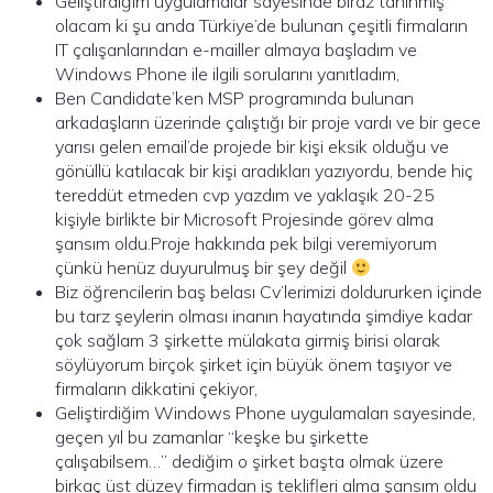
Geliştirdiğim uygulamalar sayesinde biraz tanınmış
olacam ki şu anda Türkiye’de bulunan çeşitli firmaların
IT çalışanlarından e-mailler almaya başladım ve
Windows Phone ile ilgili sorularını yanıtladım,
Ben Candidate’ken MSP programında bulunan
arkadaşların üzerinde çalıştığı bir proje vardı ve bir gece
yarısı gelen email’de projede bir kişi eksik olduğu ve
gönüllü katılacak bir kişi aradıkları yazıyordu, bende hiç
tereddüt etmeden cvp yazdım ve yaklaşık 20-25
kişiyle birlikte bir Microsoft Projesinde görev alma
şansım oldu.Proje hakkında pek bilgi veremiyorum
çünkü henüz duyurulmuş bir şey değil
Biz öğrencilerin baş belası Cv’lerimizi doldururken içinde
bu tarz şeylerin olması inanın hayatında şimdiye kadar
çok sağlam 3 şirkette mülakata girmiş birisi olarak
söylüyorum birçok şirket için büyük önem taşıyor ve
firmaların dikkatini çekiyor,
Geliştirdiğim Windows Phone uygulamaları sayesinde,
geçen yıl bu zamanlar “
keşke bu şirkette
çalışabilsem…
” dediğim o şirket başta olmak üzere
birkaç üst düzey firmadan iş teklifleri alma şansım oldu