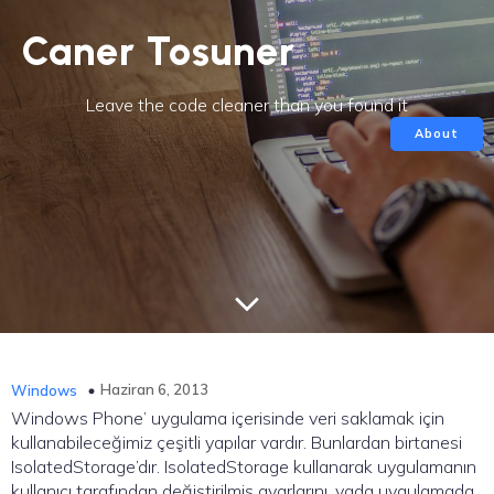
Caner Tosuner
Leave the code cleaner than you found it
About
Haziran 6, 2013
Windows
Windows Phone’ uygulama içerisinde veri saklamak için
kullanabileceğimiz çeşitli yapılar vardır. Bunlardan birtanesi
IsolatedStorage’dır. IsolatedStorage kullanarak uygulamanın
kullanıcı tarafından değiştirilmiş ayarlarını, yada uygulamada