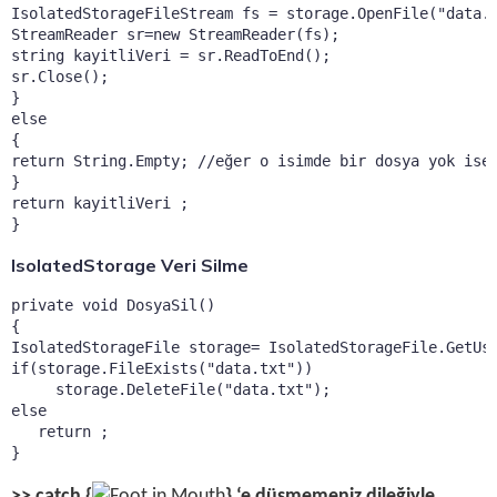
IsolatedStorageFileStream fs = storage.OpenFile("data.t
StreamReader sr=new StreamReader(fs);

string kayitliVeri = sr.ReadToEnd();

sr.Close();

}

else

{

return String.Empty; //eğer o isimde bir dosya yok ise 
}

return kayitliVeri ;

}
IsolatedStorage Veri Silme
private void DosyaSil()

{

IsolatedStorageFile storage= IsolatedStorageFile.GetUse
if(storage.FileExists("data.txt"))

     storage.DeleteFile("data.txt");

else

   return ;

}
>> catch {
} ‘e düşmemeniz dileğiyle..