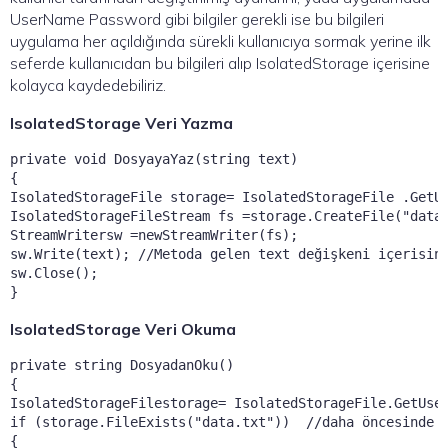
UserName Password gibi bilgiler gerekli ise bu bilgileri
uygulama her açıldığında sürekli kullanıcıya sormak yerine ilk
seferde kullanıcıdan bu bilgileri alıp IsolatedStorage içerisine
kolayca kaydedebiliriz.
IsolatedStorage Veri Yazma
private void DosyayaYaz(string text)

{

IsolatedStorageFile storage= IsolatedStorageFile .GetUs
IsolatedStorageFileStream fs =storage.CreateFile("data.
StreamWritersw =newStreamWriter(fs);

sw.Write(text); //Metoda gelen text değişkeni içerisind
sw.Close();

}
IsolatedStorage Veri Okuma
private string DosyadanOku()

{

IsolatedStorageFilestorage= IsolatedStorageFile.GetUser
if (storage.FileExists("data.txt"))  //daha öncesinde o
{
