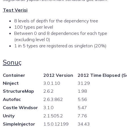
Test Verisi
8 levels of depth for the dependency tree
100 types per level
Between 0 and 8 dependencies for each type
(excluding level 0)
1 in 5 types are registered as singleton (20%)
Sonuç
Container
2012 Version
2012 Time Elapsed (S
Ninject
3.0.1.10
31.29
StructureMap
2.6.2
1.98
Autofac
2.6.3.862
5.56
Castle Windsor
3.1.0
5.47
Unity
2.1.505.2
7.76
SimpleInjector
1.5.0.12199
34.43