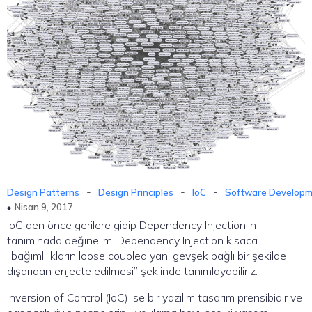
-
-
-
Design Patterns
Design Principles
IoC
Software Develop
Nisan 9, 2017
IoC den önce gerilere gidip Dependency Injection’ın
tanımınada değinelim. Dependency Injection kısaca
“bağımlılıkların loose coupled yani gevşek bağlı bir şekilde
dışarıdan enjecte edilmesi” şeklinde tanımlayabiliriz.
Inversion of Control (IoC) ise bir yazılım tasarım prensibidir ve