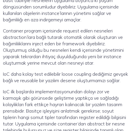
basit tabiriyle nesnelerin uygulama boyunca ki yaşam
döngüsünden sorumludur diyebiliriz. Uygulama içerisinde
kullanılan objelerin instance’larının yönetimi sağlar ve
bağımlılığı en aza indirgemeyi amaçlar.
Container program içerisinde request edilen nesneleri
abstraction’lara bağlı tutarak otomatik olarak oluşturan ve
bağımlılıklarını inject eden bir framework diyebiliriz.
Oluşturmuş olduğu bu nesneleri kendi içerisinde yönetimini
yaparak tekrardan ihtiyaç duyulduğunda yeni bir instance
oluşturmak yerine mevcut olan nesneyi atar.
IoC daha kolay test edilebilir loose coupling dediğimiz gevşek
bağlı ve reusable bir yazılım desene oluşturmamızı sağlar.
IoC ilk başlarda implementasyonundan dolayı zor ve
karmaşık gibi görünsede geliştirme yaptıkça ve sağladığı
kolaylıkları fark ettikçe hayran kalınacak bir yazılım tasarım
prensibidir. Basitçe işleyişini anlatmak gerekirse; soyut
tiplerin hangi somut tipler tarafından register edildiği bilgisini
tutar. Uygulama içerisinde container’dan abstract bir nesne
talebinde bulursunuz ve size register bilgisinde tanımlı olan