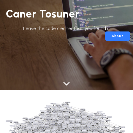
Caner Tosuner
Leave the code cleaner than you found it
About