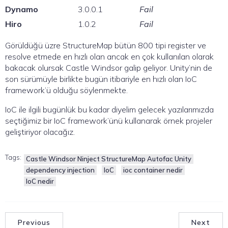
Dynamo
3.0.0.1
Fail
Hiro
1.0.2
Fail
Görüldüğü üzre StructureMap bütün 800 tipi register ve
resolve etmede en hızlı olan ancak en çok kullanılan olarak
bakacak olursak Castle Windsor galip geliyor. Unity’nin de
son sürümüyle birlikte bugün itibariyle en hızlı olan IoC
framework’ü olduğu söylenmekte.
IoC ile ilgili bugünlük bu kadar diyelim gelecek yazılarımızda
seçtiğimiz bir IoC framework’ünü kullanarak örnek projeler
geliştiriyor olacağız.
Tags:
Castle Windsor Ninject StructureMap Autofac Unity
dependency injection
IoC
ioc container nedir
IoC nedir
Previous
Next