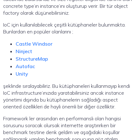
concrete type’ın instance’ını oluşturup verir. Bir tür object
factory olarak düşünebilirsiniz.
IoC için kullanılabilecek çeşitli kütüphaneler bulunmakta.
Bunlardan en popüler olanlarını ;
Castle Windsor
Ninject
StructureMap
Autofac
Unity
şeklinde sıralayabiliriz. Bu kütüphaneleri kullanmayıp kendi
IoC infrastructure’ınızıda yaratabilirsiniz ancak instance
yönetimi dışında bu kütüphanelerin sağladığı aspect
oriented özellikleri de hayli önemli bir diğer özelliktir.
Framework ler arasından en performanslı olan hangisi
sorusunu soracak olursak internette araştırırken bir
benchmark testine denk geldim ve aşağıdaki koşullar
sağlanarak yapılan benchmark sonucuna göz atalım.