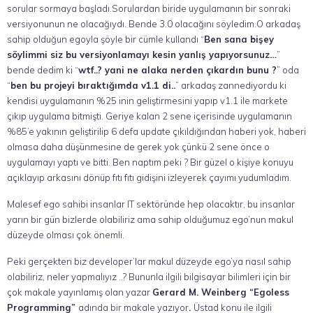
sorular sormaya başladı.Sorulardan biride uygulamanın bir sonraki
versiyonunun ne olacağıydı. Bende 3.0 olacağını söyledim.O arkadaş
sahip olduğun egoyla şöyle bir cümle kullandı “
Ben sana bişey
söylimmi siz bu versiyonlamayı kesin yanlış yapıyorsunuz…
”
bende dedim ki “
wtf..? yani ne alaka nerden çıkardın bunu ?
” oda
“
ben bu projeyi bıraktığımda v1.1 di..
” arkadaş zannediyordu ki
kendisi uygulamanın %25 inin geliştirmesini yapıp v1.1 ile markete
çıkıp uygulama bitmişti. Geriye kalan 2 sene içerisinde uygulamanın
%85’e yakının geliştirilip 6 defa update çıkıldığından haberi yok, haberi
olmasa daha düşünmesine de gerek yok çünkü 2 sene önce o
uygulamayı yaptı ve bitti. Ben naptım peki ? Bir güzel o kişiye konuyu
açıklayıp arkasını dönüp fıtı fıtı gidişini izleyerek çayımı yudumladım.
Malesef ego sahibi insanlar IT sektöründe hep olacaktır, bu insanlar
yarın bir gün bizlerde olabiliriz ama sahip olduğumuz ego’nun makul
düzeyde olması çok önemli.
Peki gerçekten biz developer’lar makul düzeyde ego’ya nasıl sahip
olabiliriz, neler yapmalıyız ..? Bununla ilgili bilgisayar bilimleri için bir
çok makale yayınlamış olan yazar
Gerard M. Weinberg “Egoless
Programming”
adında bir makale yazıyor
.
Üstad konu ile ilgili