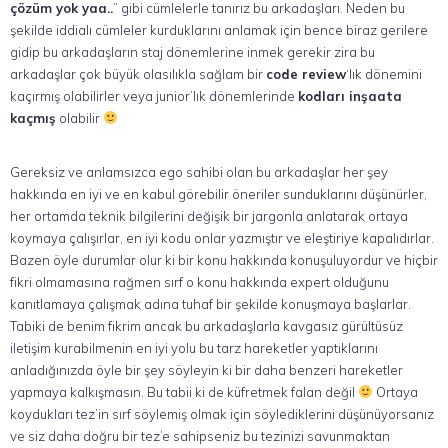
çözüm yok yaa..
” gibi cümlelerle tanırız bu arkadaşları. Neden bu
şekilde iddialı cümleler kurduklarını anlamak için bence biraz gerilere
gidip bu arkadaşların staj dönemlerine inmek gerekir zira bu
arkadaşlar çok büyük olasılıkla sağlam bir
code review
‘lık dönemini
kaçırmış olabilirler veya junior’lık dönemlerinde
kodları inşaata
kaçmış
olabilir
Gereksiz ve anlamsızca ego sahibi olan bu arkadaşlar her şey
hakkında en iyi ve en kabul görebilir öneriler sunduklarını düşünürler,
her ortamda teknik bilgilerini değişik bir jargonla anlatarak ortaya
koymaya çalışırlar, en iyi kodu onlar yazmıştır ve eleştiriye kapalıdırlar.
Bazen öyle durumlar olur ki bir konu hakkında konuşuluyordur ve hiçbir
fikri olmamasına rağmen sırf o konu hakkında expert olduğunu
kanıtlamaya çalışmak adına tuhaf bir şekilde konuşmaya başlarlar.
Tabiki de benim fikrim ancak bu arkadaşlarla kavgasız gürültüsüz
iletişim kurabilmenin en iyi yolu bu tarz hareketler yaptıklarını
anladığınızda öyle bir şey söyleyin ki bir daha benzeri hareketler
yapmaya kalkışmasın. Bu tabii ki de küfretmek falan değil
Ortaya
koydukları tez’in sırf söylemiş olmak için söylediklerini düşünüyorsanız
ve siz daha doğru bir tez’e sahipseniz bu tezinizi savunmaktan