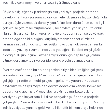
kesinlikle çekinmeyin ve onun tezini çürütmeye çalışın.
Böyle bir kişi eğer ekip arkadaşınızsa yani aynı projede beraber
development yapıyorsanız şu gibi cümleler duymanız hiç zor değil “abi
burayı böyle yazmasak daha iyi yaa..”, “abi ben daha önce bunla ilgili
çok kral bi çözüm bulmuştum yaa..”,”bu böylemi yapılır yaa..” falanlar
filanlar. Bu gibi cümleler kuran bir ekip arkadaşınız var ise ve yüksek
oranda ego sahibi olduğunu düşünüyorsanız benzer cümleler
kurmasının asıl amacı üstünlük sağlamaya çalışmak veya benzer bir
kodu oda yazmıştır zamanında ve o yazdığının ilelebet en iyi çözüm
olacağını düşünür çünkü ezberlemiştir onun için hep bildiği yoldan
gitmek gerekmektedir ve senide ısrarla o yola sokmaya çalışır.
Evet malesef bende bu arkadaşlardan biriyle bir süreliğine çalışmak
zorunda kaldım ve yaşadığım bir örneği vermeden geçemicem. Eski
çalıştığım şirkette bir mobil projesini geliştirme yapan arkadaştan
devraldım ve geliştirmeye ben devam edecektim kendisi başka bir
departmana geçmişti. Projeyi devraldığımda markette bulunan
versiyonu yanılmıyorsam 1.1 di ve ben yaklaşık 2 sene o projede
çalışmıştım. 2 sene dolmasına yakın bir dün bu arkadaş burnu 5 karış
kalkık vaziyette yanıma geldi ve ne hikmettir bilmem proje hakkında