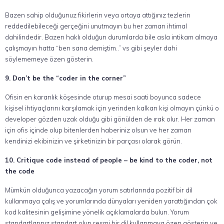
Bazen sahip olduğunuz fikirlerin veya ortaya attığınız tezlerin
reddedilebileceği gerçeğini unutmayın bu her zaman ihtimal
dahilindedir. Bazen haklı olduğun durumlarda bile asla intikam almaya
çalışmayın hatta “ben sana demiştim..” vs gibi şeyler dahi
söylememeye özen gösterin.
9.
Don’t be the “coder in the corner”
Ofisin en karanlık köşesinde oturup mesai saati boyunca sadece
kişisel ihtiyaçlarını karşılamak için yerinden kalkan kişi olmayın çünkü o
developer gözden uzak olduğu gibi gönülden de ırak olur. Her zaman
için ofis içinde olup bitenlerden haberiniz olsun ve her zaman
kendinizi ekibinizin ve şirketinizin bir parçası olarak görün.
10.
Critique code instead of people – be kind to the coder, not
the code
Mümkün olduğunca yazacağın yorum satırlarında pozitif bir dil
kullanmaya çalış ve yorumlarında dünyaları yeniden yarattığından çok
kod kalitesinin gelişimine yönelik açıklamalarda bulun. Yorum
standartlarınız standart olup resmi bir dil kullanmaya özen gösterin ve