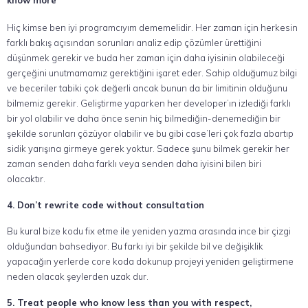
know more
Hiç kimse ben iyi programcıyım dememelidir. Her zaman için herkesin
farklı bakış açısından sorunları analiz edip çözümler ürettiğini
düşünmek gerekir ve buda her zaman için daha iyisinin olabileceği
gerçeğini unutmamamız gerektiğini işaret eder. Sahip olduğumuz bilgi
ve beceriler tabiki çok değerli ancak bunun da bir limitinin olduğunu
bilmemiz gerekir. Geliştirme yaparken her developer’ın izlediği farklı
bir yol olabilir ve daha önce senin hiç bilmediğin-denemediğin bir
şekilde sorunları çözüyor olabilir ve bu gibi case’leri çok fazla abartıp
sidik yarışına girmeye gerek yoktur. Sadece şunu bilmek gerekir her
zaman senden daha farklı veya senden daha iyisini bilen biri
olacaktır.
4. Don’t rewrite code without consultation
Bu kural bize kodu fix etme ile yeniden yazma arasında ince bir çizgi
olduğundan bahsediyor. Bu farkı iyi bir şekilde bil ve değişiklik
yapacağın yerlerde core koda dokunup projeyi yeniden geliştirmene
neden olacak şeylerden uzak dur.
5. Treat people who know less than you with respect,