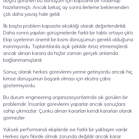
doğru görünen bu dönüşüm için kapsamlı bir roadmap
hazırlanmıştı. Ancak birkaç ay sonra ilerleme beklenenden
çok daha yavaş hale geldi.
İlk başta problem kapasite eksikliği olarak değerlendirildi.
Daha sonra yapılan görüşmelerde farklı bir tablo ortaya çıktı.
Ekip üyelerinin önemli bir kısmı dönüşümün gerekli olduğuna
inanmıyordu. Toplantılarda açık şekilde itiraz etmemişlerdi
ancak alınan karara da hiçbir zaman gerçek anlamda
bağlanmamışlardı.
Sonuç olarak herkes görevlerini yerine getiriyordu ancak hiç
kimse dönüşümün başarılı olması için ekstra çaba
göstermiyordu.
Bu durum engineering organizasyonlarında sık görülen bir
problemdir. İnsanlar görevlerini yaparlar ancak sonuçlara
sahip çıkmazlar. Çünkü alınan kararları kendi kararları olarak
görmezler.
Yüksek performanslı ekiplerde ise farklı bir yaklaşım vardır.
Herkes aynı fikirde olmak zorunda değildir ancak karar