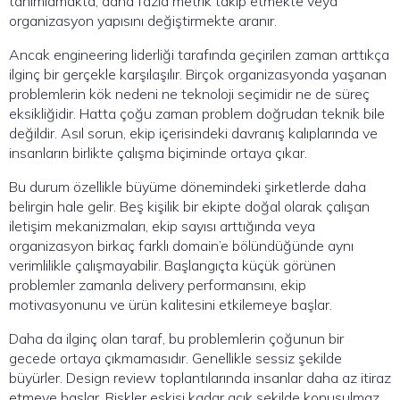
tanımlamakta, daha fazla metrik takip etmekte veya
organizasyon yapısını değiştirmekte aranır.
Ancak engineering liderliği tarafında geçirilen zaman arttıkça
ilginç bir gerçekle karşılaşılır. Birçok organizasyonda yaşanan
problemlerin kök nedeni ne teknoloji seçimidir ne de süreç
eksikliğidir. Hatta çoğu zaman problem doğrudan teknik bile
değildir. Asıl sorun, ekip içerisindeki davranış kalıplarında ve
insanların birlikte çalışma biçiminde ortaya çıkar.
Bu durum özellikle büyüme dönemindeki şirketlerde daha
belirgin hale gelir. Beş kişilik bir ekipte doğal olarak çalışan
iletişim mekanizmaları, ekip sayısı arttığında veya
organizasyon birkaç farklı domain’e bölündüğünde aynı
verimlilikle çalışmayabilir. Başlangıçta küçük görünen
problemler zamanla delivery performansını, ekip
motivasyonunu ve ürün kalitesini etkilemeye başlar.
Daha da ilginç olan taraf, bu problemlerin çoğunun bir
gecede ortaya çıkmamasıdır. Genellikle sessiz şekilde
büyürler. Design review toplantılarında insanlar daha az itiraz
etmeye başlar. Riskler eskisi kadar açık şekilde konuşulmaz.